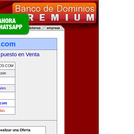
.com
 puesto en Venta
OS.COM
.com
ales
.com
tas
ealizar una Oferta