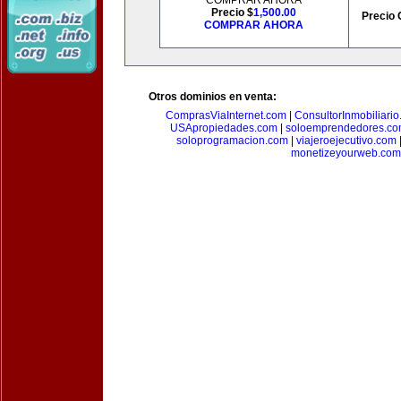
COMPRAR AHORA
Precio $
1,500.00
Precio 
COMPRAR AHORA
Otros dominios en venta:
ComprasViaInternet.com
|
ConsultorInmobiliari
USApropiedades.com
|
soloemprendedores.c
soloprogramacion.com
|
viajeroejecutivo.com
monetizeyourweb.com