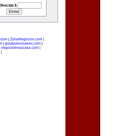
Ofrecido $
o.com
|
ZonaNegocios.com
|
om
|
guiabuenosaires.com
|
|
negocioensucasa.com
|
|