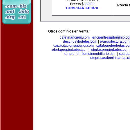
COMPRAR AHORA
Precio $
380.00
Precio 
COMPRAR AHORA
Otros dominios en venta:
cafefinanciero.com
|
encuentresudominio.c
destinosyhoteles.com
|
e-arquitectura.com
capacitacionsuperior.com
|
catalogodeofertas.c
ofertapropiedades.com
|
ofertaspropiedades.com
emprendimientoinmobiliario.com
|
secret
empresasdominicanas.c