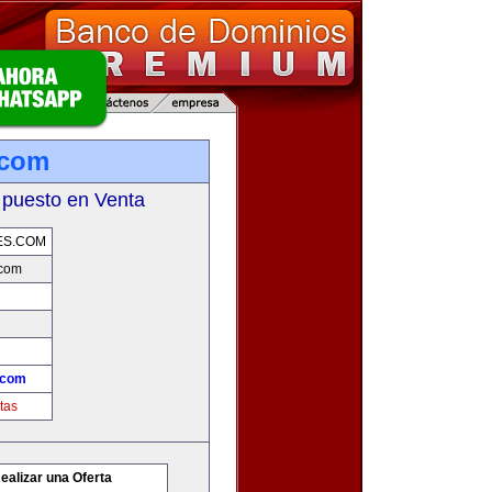
.com
 puesto en Venta
ES.COM
com
.com
tas
ealizar una Oferta