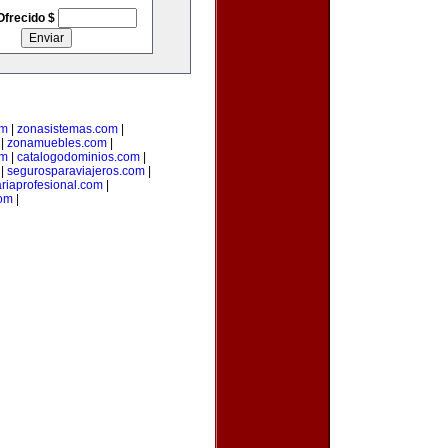
Ofrecido $
om
|
zonasistemas.com
|
|
zonamuebles.com
|
om
|
catalogodominios.com
|
|
segurosparaviajeros.com
|
ariaprofesional.com
|
om
|