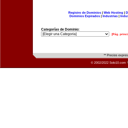
Registro de Dominios
|
Web Hosting
|
D
Dominios Expirados
|
Industrias
|
Indu
Categorías de Dominio:
[Pág. princi
** Precios expre
© 2002/2022 Solo10.com