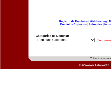
Registro de Dominios
|
Web Hosting
|
D
Dominios Expirados
|
Industrias
|
Indu
Categorías de Dominio:
[Pág. princi
** Precios expre
© 2002/2022 Solo10.com