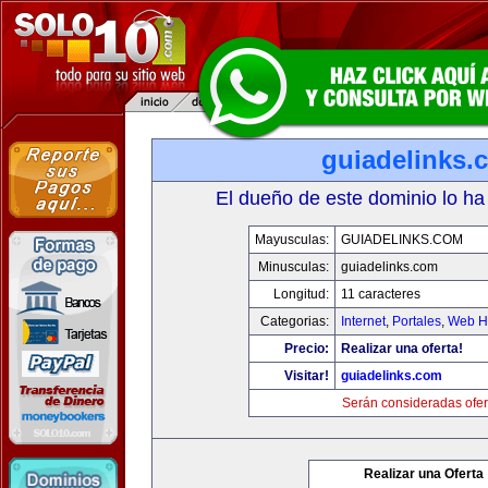
guiadelinks.
El dueño de este dominio lo ha
Mayusculas:
GUIADELINKS.COM
Minusculas:
guiadelinks.com
Longitud:
11 caracteres
Categorias:
Internet
,
Portales
,
Web Ho
Precio:
Realizar una oferta!
Visitar!
guiadelinks.com
Serán consideradas ofer
Realizar una Oferta