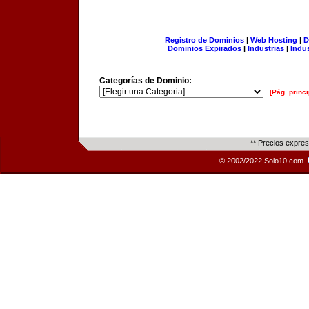
Registro de Dominios
|
Web Hosting
|
D
Dominios Expirados
|
Industrias
|
Indu
Categorías de Dominio:
[Pág. princi
** Precios expre
© 2002/2022 Solo10.com