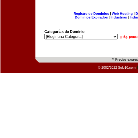
Registro de Dominios
|
Web Hosting
|
D
Dominios Expirados
|
Industrias
|
Indu
Categorías de Dominio:
[Pág. princi
** Precios expre
© 2002/2022 Solo10.com