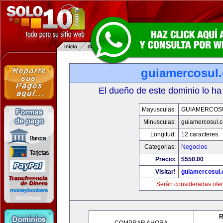
guiamercosul
El dueño de este dominio lo ha
Mayusculas:
GUIAMERCOS
Minusculas:
guiamercosul.
Longitud:
12 caracteres
Categorias:
Negocios
Precio:
$550.00
Visitar!
guiamercosul
Serán consideradas ofer
R