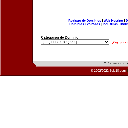
Registro de Dominios
|
Web Hosting
|
D
Dominios Expirados
|
Industrias
|
Indu
Categorías de Dominio:
[Pág. princi
** Precios expre
© 2002/2022 Solo10.com