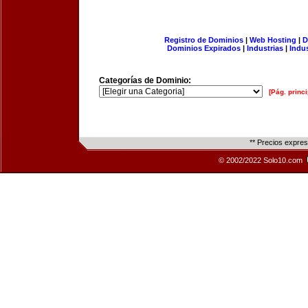
Registro de Dominios
|
Web Hosting
|
D
Dominios Expirados
|
Industrias
|
Indu
Categorías de Dominio:
[Pág. princi
** Precios expre
© 2002/2022 Solo10.com