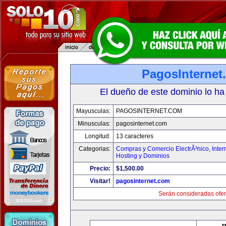
PagosInternet
El dueño de este dominio lo ha
Mayusculas:
PAGOSINTERNET.COM
Minusculas:
pagosinternet.com
Longitud:
13 caracteres
Categorias:
Compras y Comercio ElectrÃ³nico
,
Inter
Hosting y Dominios
Precio:
$1,500.00
Visitar!
pagosinternet.com
Serán consideradas ofer